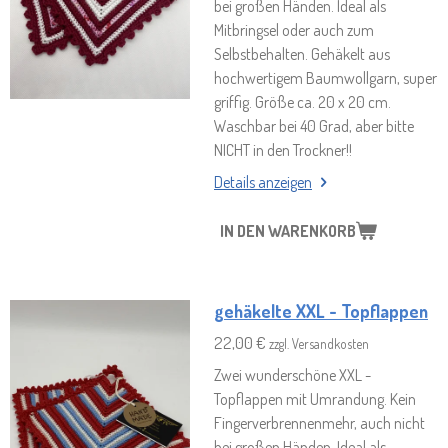
bei großen Händen. Ideal als
Mitbringsel oder auch zum
Selbstbehalten. Gehäkelt aus
hochwertigem Baumwollgarn, super
griffig. Größe ca. 20 x 20 cm.
Waschbar bei 40 Grad, aber bitte
NICHT in den Trockner!!
Details anzeigen
IN DEN WARENKORB
gehäkelte XXL - Topflappen
22,00 €
zzgl. Versandkosten
Zwei wunderschöne XXL -
Topflappen mit Umrandung. Kein
Fingerverbrennenmehr, auch nicht
bei großen Händen. Ideal als