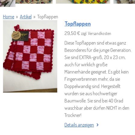
Home
»
Artikel
»
Topflappen
Topflappen
29,50 €
zzgl. Versandkosten
Diese Topflappen sind etwas ganz
Besonderes für die junge Generation.
Sie sind EXTRA-groß, 20 x 23 cm,
auch für wirklich große
Männerhände geeignet. Es gibt kein
Fingerverbrennen mehr, da sie
Doppelwandig sind. Hergestellt
wurden sie aus hochwertiger
Baumwolle. Sie sind bei 40 Grad
waschbar aber dürfen NICHT in den
Trockner!
Details anzeigen