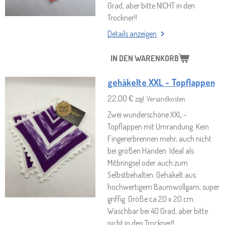
Grad, aber bitte NICHT in den
Trockner!!
Details anzeigen
IN DEN WARENKORB
gehäkelte XXL - Topflappen
22,00 €
zzgl. Versandkosten
Zwei wunderschöne XXL -
Topflappen mit Umrandung. Kein
Fingererbrennen mehr, auch nicht
bei großen Händen. Ideal als
Mitbringsel oder auch zum
Selbstbehalten. Gehäkelt aus
hochwertigem Baumwollgarn, super
griffig. Größe ca 20 x 20 cm.
Waschbar bei 40 Grad, aber bitte
nicht in den Trockner!!