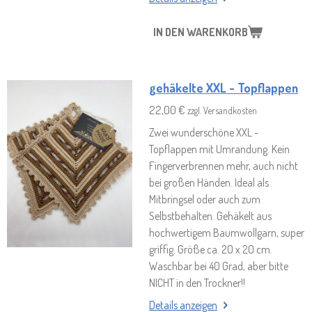
IN DEN WARENKORB
gehäkelte XXL - Topflappen
22,00 €
zzgl. Versandkosten
Zwei wunderschöne XXL -
Topflappen mit Umrandung. Kein
Fingerverbrennen mehr, auch nicht
bei großen Händen. Ideal als
Mitbringsel oder auch zum
Selbstbehalten. Gehäkelt aus
hochwertigem Baumwollgarn, super
griffig. Größe ca. 20 x 20 cm.
Waschbar bei 40 Grad, aber bitte
NICHT in den Trockner!!
Details anzeigen