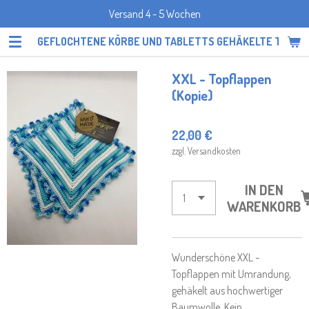
Versand 4 - 5 Wochen
Zum
Hauptinhalt
GEFLOCHTENE KÖRBE UND TABLETTS GEHÄKELTE TOPF
springen
XXL - Topflappen
(Kopie)
22,00 €
zzgl. Versandkosten
IN DEN
WARENKORB
Wunderschöne XXL -
Topflappen mit Umrandung,
gehäkelt aus hochwertiger
Baumwolle. Kein