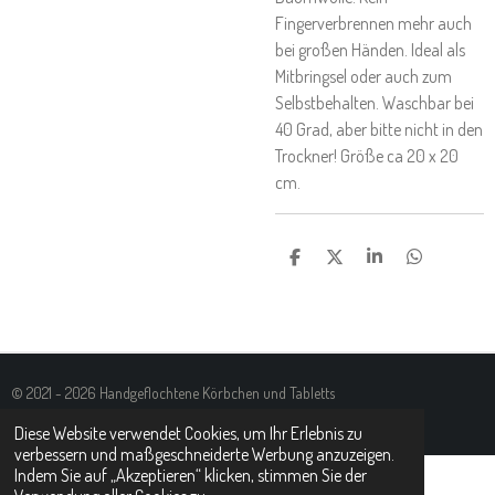
Fingerverbrennen mehr auch
bei großen Händen. Ideal als
Mitbringsel oder auch zum
Selbstbehalten. Waschbar bei
40 Grad, aber bitte nicht in den
Trockner! Größe ca 20 x 20
cm.
T
T
T
T
E
E
E
E
I
I
I
I
L
L
L
L
E
E
E
E
N
N
N
N
© 2021 - 2026 Handgeflochtene Körbchen und Tabletts
Mit Unterstützung von
Webador
Diese Website verwendet Cookies, um Ihr Erlebnis zu
verbessern und maßgeschneiderte Werbung anzuzeigen.
Indem Sie auf „Akzeptieren“ klicken, stimmen Sie der