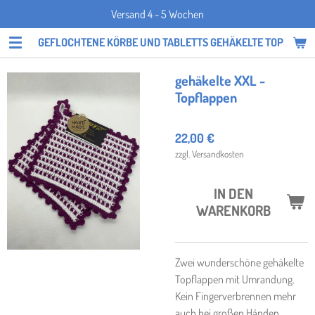
Versand 4 - 5 Wochen
Zum
Hauptinhalt
GEFLOCHTENE KÖRBE UND TABLETTS GEHÄKELTE TOPFLAPP
springen
gehäkelte XXL -
Topflappen
22,00 €
zzgl. Versandkosten
IN DEN
WARENKORB
Zwei wunderschöne gehäkelte
Topflappen mit Umrandung.
Kein Fingerverbrennen mehr
auch bei großen Händen.