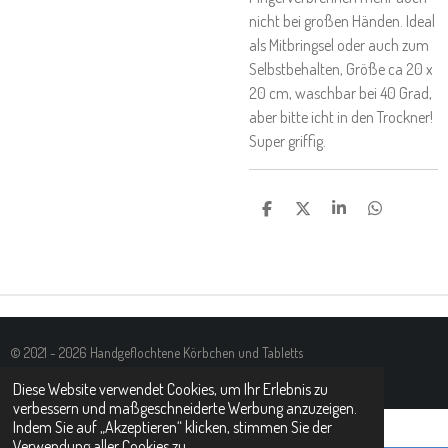
nicht bei großen Händen. Ideal
als Mitbringsel oder auch zum
Selbstbehalten, Größe ca 20 x
20 cm, waschbar bei 40 Grad,
aber bitte icht in den Trockner!
Super griffig.
T
T
T
T
E
E
E
E
I
I
I
I
L
L
L
L
E
E
E
E
N
N
N
N
© 2021 - 2026 Handgeflochtene Körbchen und Tabletts
Mit Unterstützung von
Webador
Diese Website verwendet Cookies, um Ihr Erlebnis zu
verbessern und maßgeschneiderte Werbung anzuzeigen.
Indem Sie auf „Akzeptieren“ klicken, stimmen Sie der
Verwendung aller Cookies zu.