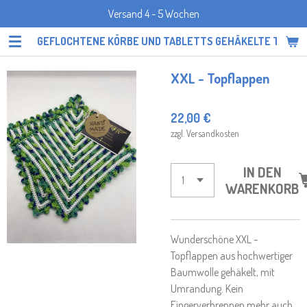
Versand 4 - 5 Wochen
Zum
Hauptinhalt
GEFLOCHTENE KÖRBE UND TABLETTS GEHÄKELTE TOPF
springen
XXL - Topflappen
22,00 €
zzgl. Versandkosten
IN DEN
WARENKORB
Wunderschöne XXL -
Topflappen aus hochwertiger
Baumwolle gehäkelt, mit
Umrandung. Kein
Fingerverbrennen mehr auch