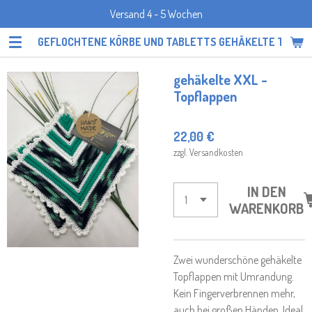
Versand 4 - 5 Wochen
Zum
Hauptinhalt
GEFLOCHTENE KÖRBE UND TABLETTS GEHÄKELTE TOPF
springen
gehäkelte XXL -
Topflappen
22,00 €
zzgl. Versandkosten
IN DEN
WARENKORB
Zwei wunderschöne gehäkelte
Topflappen mit Umrandung.
Kein Fingerverbrennen mehr,
auch bei großen Händen. Ideal