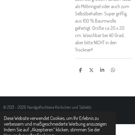
als Mitbringsel oder auch zum
Selbstbehalten. Super griffig,
aus 100 % Baumwolle
gefertigt. Größe ca 20 x 20
cm. Waschbar bei 40 Grad,
aber bitte NICHT in den
Trockner!!
T
T
T
T
E
E
E
E
I
I
I
I
L
L
L
L
E
E
E
E
N
N
N
N
© 2021 - 2026 Handgeflochtene Körbchen und Tabletts
Mit Unterstützung von
Webador
Diese Website verwendet Cookies, um Ihr Erlebnis zu
verbessern und maßgeschneiderte Werbung anzuzeigen.
Indem Sie auf „Akzeptieren“ klicken, stimmen Sie der