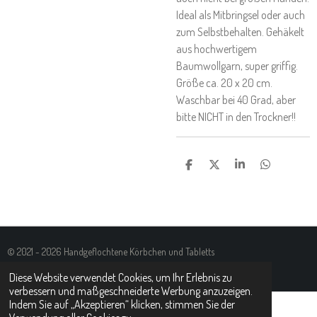
Ideal als Mitbringsel oder auch
zum Selbstbehalten. Gehäkelt
aus hochwertigem
Baumwollgarn, super griffig.
Größe ca. 20 x 20 cm.
Waschbar bei 40 Grad, aber
bitte NICHT in den Trockner!!
T
T
T
T
E
E
E
E
I
I
I
I
L
L
L
L
E
E
E
E
N
N
N
N
© 2021 - 2026 Handgeflochtene Körbchen und Tabletts
Mit Unterstützung von
Webador
Diese Website verwendet Cookies, um Ihr Erlebnis zu
verbessern und maßgeschneiderte Werbung anzuzeigen.
Indem Sie auf „Akzeptieren“ klicken, stimmen Sie der