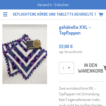
Versand 4 - 5 Wochen
Zum
Hauptinhalt
GEFLOCHTENE KÖRBE UND TABLETTS GEHÄKELTE TOPF
springen
gehäkelte XXL -
Topflappen
22,00 €
zzgl. Versandkosten
IN DEN
WARENKORB
Zwei wunderschöne XXL -
Topflappen mit Umrandung.
Kein Fingerverbrennen mehr,
auch nicht bei großen Händen.