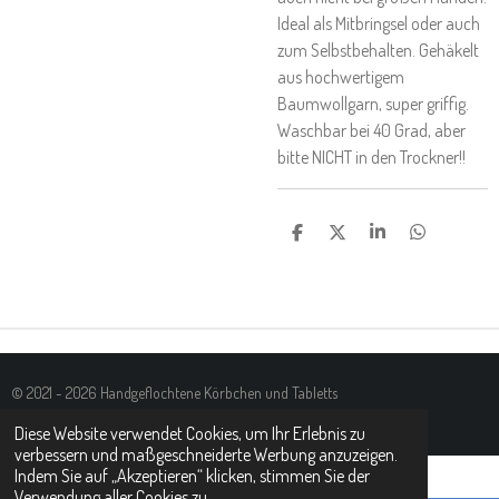
Ideal als Mitbringsel oder auch
zum Selbstbehalten. Gehäkelt
aus hochwertigem
Baumwollgarn, super griffig.
Waschbar bei 40 Grad, aber
bitte NICHT in den Trockner!!
T
T
T
T
E
E
E
E
I
I
I
I
L
L
L
L
E
E
E
E
N
N
N
N
© 2021 - 2026 Handgeflochtene Körbchen und Tabletts
Mit Unterstützung von
Webador
Diese Website verwendet Cookies, um Ihr Erlebnis zu
verbessern und maßgeschneiderte Werbung anzuzeigen.
Indem Sie auf „Akzeptieren“ klicken, stimmen Sie der
Verwendung aller Cookies zu.