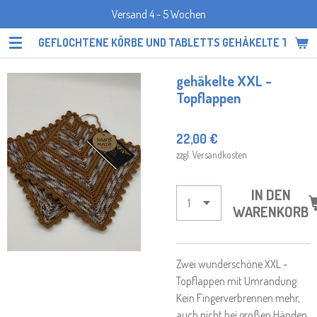
Versand 4 - 5 Wochen
Zum
Hauptinhalt
GEFLOCHTENE KÖRBE UND TABLETTS GEHÄKELTE TOPF
springen
gehäkelte XXL -
Topflappen
22,00 €
zzgl. Versandkosten
IN DEN
WARENKORB
Zwei wunderschöne XXL -
Topflappen mit Umrandung.
Kein Fingerverbrennen mehr,
auch nicht bei großen Händen.