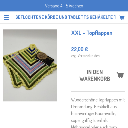
Versand 4 - 5 Wochen
Zum
Hauptinhalt
GEFLOCHTENE KÖRBE UND TABLETTS GEHÄKELTE TOPF
springen
XXL - Topflappen
22,00 €
zzgl. Versandkosten
IN DEN
WARENKORB
Wunderschöne Topflappen mit
Umrandung. Gehäkelt aus
hochwertiger Baumwolle,
super griffig. Ideal als
Mitbringsel oder auch zum