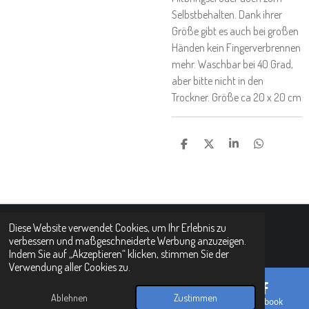
Selbstbehalten. Dank ihrer
Größe gibt es auch bei großen
Händen kein Fingerverbrennen
mehr. Waschbar bei 40 Grad,
aber bitte nicht in den
Trockner. Größe ca 20 x 20 cm
T
T
T
T
E
E
E
E
I
I
I
I
L
L
L
L
E
E
E
E
N
N
N
N
Diese Website verwendet Cookies, um Ihr Erlebnis zu
© 2021 - 2026 Handgeflochtene Körbchen und Tabletts
verbessern und maßgeschneiderte Werbung anzuzeigen.
Mit Unterstützung von
Webador
Indem Sie auf „Akzeptieren“ klicken, stimmen Sie der
Verwendung aller Cookies zu.
Ablehnen
Zustimmen
E-Mail
Telefon
Karte
Facebook