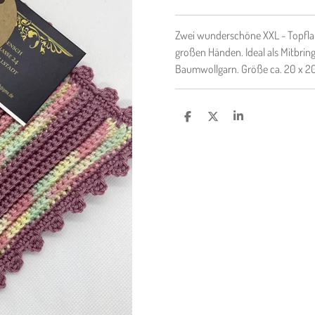
Zwei wunderschöne XXL - Topfla
großen Händen. Ideal als Mitbri
Baumwollgarn. Größe ca. 20 x 20
T
T
T
E
E
E
I
I
I
L
L
L
E
E
E
N
N
N