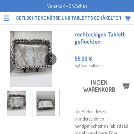
Versand 4 - 5 Wochen
Zum
Hauptinhalt
GEFLOCHTENE KÖRBE UND TABLETTS GEHÄKELTE TOPF
springen
rechteckiges Tablett
geflochten
55,00 €
zzgl. Versandkosten
IN DEN
WARENKORB
Der Boden dieses
wunderschönen
handgeflochtenen Tabletts ist
mit abwaschbarer Folie