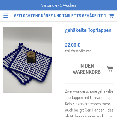
Versand 4 - 5 Wochen
Zum
Hauptinhalt
GEFLOCHTENE KÖRBE UND TABLETTS GEHÄKELTE TOPF
springen
gehäkelte Topflappen
22,00 €
zzgl. Versandkosten
IN DEN
WARENKORB
Zwei wunderschöne gehäkelte
Topflappen mit Umrandung.
Kein Fingerverbrennen mehr,
auch bei großen Händen. Ideal
als Mitbringsel oder auch zum