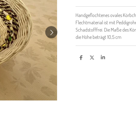
Handgeflochtenes ovales Körbche
Flechtmaterial ist mit Peddigrohr
Schadstofffrei. Die Maße des K
die Höhe beträgt 10,5 cm
T
T
T
E
E
E
I
I
I
L
L
L
E
E
E
N
N
N