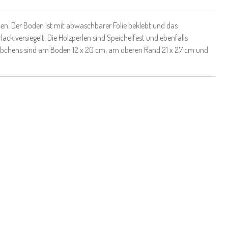
n. Der Boden ist mit abwaschbarer Folie beklebt und das
lack versiegelt. Die Holzperlen sind Speichelfest und ebenfalls
örbchens sind am Boden 12 x 20 cm, am oberen Rand 21 x 27 cm und