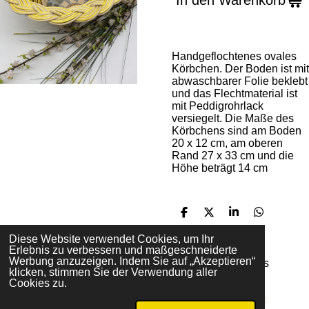
In den Warenkorb
Handgeflochtenes ovales
Körbchen. Der Boden ist mit
abwaschbarer Folie beklebt
und das Flechtmaterial ist
mit Peddigrohrlack
versiegelt. Die Maße des
Körbchens sind am Boden
20 x 12 cm, am oberen
Rand 27 x 33 cm und die
Höhe beträgt 14 cm
T
T
T
T
e
e
e
e
i
i
i
i
Diese Website verwendet Cookies, um Ihr
l
l
l
l
Erlebnis zu verbessern und maßgeschneiderte
e
e
e
e
Werbung anzuzeigen. Indem Sie auf „Akzeptieren“
© 2021 - 2026 Handgeflochtene Körbchen und Tabletts
n
n
n
n
klicken, stimmen Sie der Verwendung aller
Mit Unterstützung von
Webador
Cookies zu.