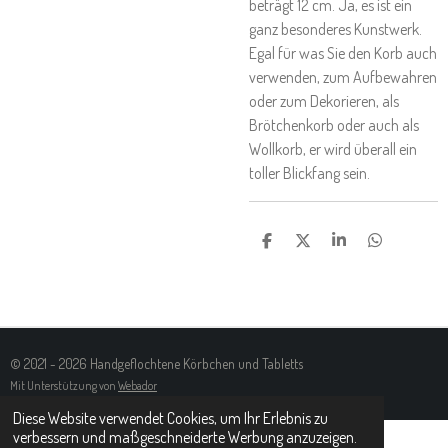
beträgt 12 cm. Ja, es ist ein
ganz besonderes Kunstwerk.
Egal für was Sie den Korb auch
verwenden, zum Aufbewahren
oder zum Dekorieren, als
Brötchenkorb oder auch als
Wollkorb, er wird überall ein
toller Blickfang sein.
T
T
T
T
E
E
E
E
I
I
I
I
L
L
L
L
E
E
E
E
N
N
N
N
© 2021 - 2026 Handgeflochtene Körbchen und Tabletts
Mit Unterstützung von
Webador
Diese Website verwendet Cookies, um Ihr Erlebnis zu
verbessern und maßgeschneiderte Werbung anzuzeigen.