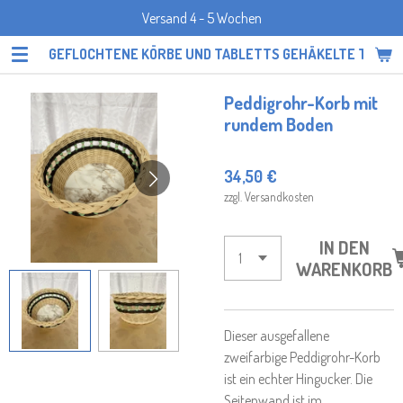
Versand 4 - 5 Wochen
Zum
Hauptinhalt
GEFLOCHTENE KÖRBE UND TABLETTS GEHÄKELTE TOPF
springen
Peddigrohr-Korb mit
rundem Boden
34,50 €
zzgl. Versandkosten
IN DEN
WARENKORB
Dieser ausgefallene
zweifarbige Peddigrohr-Korb
ist ein echter Hingucker. Die
Seitenwand ist im