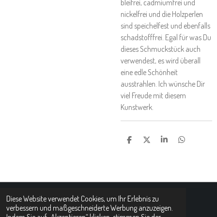
bleifrei, cadmiumfrei und
nickelfrei und die Holzperlen
sind speichelfest und ebenfalls
schadstofffrei. Egal für was Du
dieses Schmuckstück auch
verwendest, es wird überall
eine edle Schönheit
ausstrahlen. Ich wünsche Dir
viel Freude mit diesem
Kunstwerk.
T
T
T
T
E
E
E
E
I
I
I
I
L
L
L
L
E
E
E
E
N
N
N
N
Diese Website verwendet Cookies, um Ihr Erlebnis zu
© 2021 - 2026 Handgeflochtene Körbchen und Tabletts
verbessern und maßgeschneiderte Werbung anzuzeigen.
Mit Unterstützung von
Webador