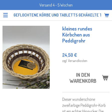
Versand 4 - 5 Wochen
Zum
Hauptinhalt
GEFLOCHTENE KÖRBE UND TABLETTS GEHÄKELTE TOPF
springen
kleines rundes
Körbchen aus
Peddigrohr
24,50 €
zzgl. Versandkosten
IN DEN
WARENKORB
Dieser wunderschöne
zweifarbige Peddigrohr-Korb
ist ein echter Hingucker. Die