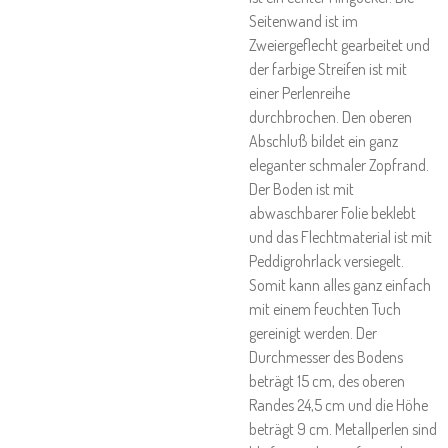
Seitenwand ist im
Zweiergeflecht gearbeitet und
der farbige Streifen ist mit
einer Perlenreihe
durchbrochen. Den oberen
Abschluß bildet ein ganz
eleganter schmaler Zopfrand.
Der Boden ist mit
abwaschbarer Folie beklebt
und das Flechtmaterial ist mit
Peddigrohrlack versiegelt.
Somit kann alles ganz einfach
mit einem feuchten Tuch
gereinigt werden. Der
Durchmesser des Bodens
beträgt 15 cm, des oberen
Randes 24,5 cm und die Höhe
beträgt 9 cm. Metallperlen sind