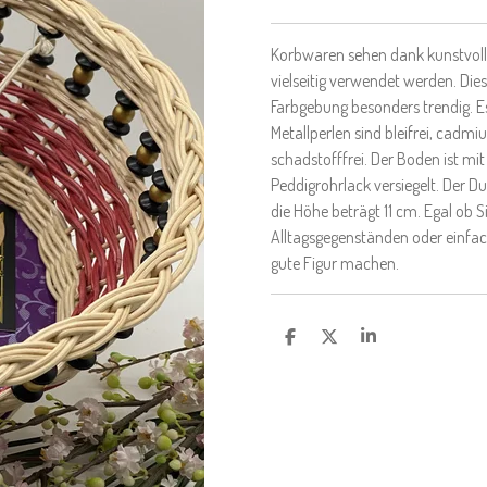
Korbwaren sehen dank kunstvolle
vielseitig verwendet werden. Di
Farbgebung besonders trendig. Es
Metallperlen sind bleifrei, cadmi
schadstofffrei. Der Boden ist mi
Peddigrohrlack versiegelt. Der
die Höhe beträgt 11 cm. Egal ob 
Alltagsgegenständen oder einfach
gute Figur machen.
T
T
T
E
E
E
I
I
I
L
L
L
E
E
E
N
N
N