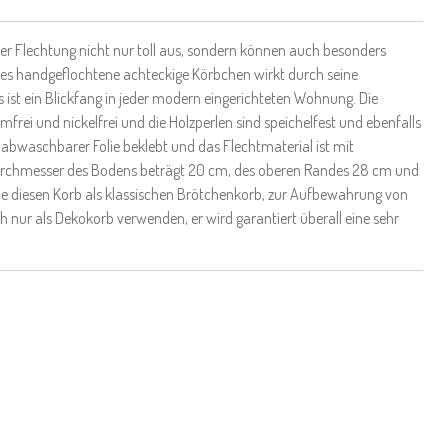
r Flechtung nicht nur toll aus, sondern können auch besonders
eses handgeflochtene achteckige Körbchen wirkt durch seine
 ist ein Blickfang in jeder modern eingerichteten Wohnung. Die
umfrei und nickelfrei und die Holzperlen sind speichelfest und ebenfalls
t abwaschbarer Folie beklebt und das Flechtmaterial ist mit
 Durchmesser des Bodens beträgt 20 cm, des oberen Randes 28 cm und
Sie diesen Korb als klassischen Brötchenkorb, zur Aufbewahrung von
 nur als Dekokorb verwenden, er wird garantiert überall eine sehr