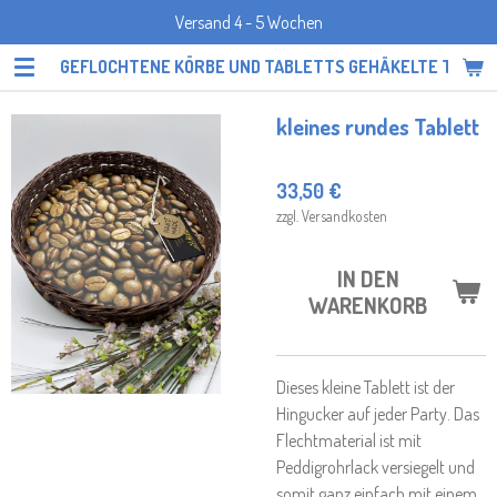
Versand 4 - 5 Wochen
Zum
Hauptinhalt
GEFLOCHTENE KÖRBE UND TABLETTS GEHÄKELTE TOPF
springen
kleines rundes Tablett
33,50 €
zzgl. Versandkosten
IN DEN
WARENKORB
Dieses kleine Tablett ist der
Hingucker auf jeder Party. Das
Flechtmaterial ist mit
Peddigrohrlack versiegelt und
somit ganz einfach mit einem