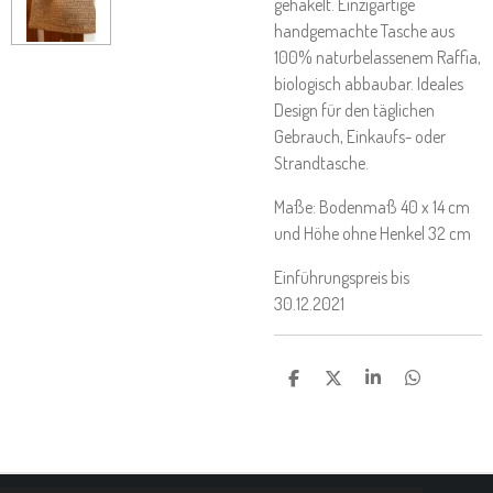
gehäkelt. Einzigartige
handgemachte Tasche aus
100% naturbelassenem Raffia,
biologisch abbaubar. Ideales
Design für den täglichen
Gebrauch, Einkaufs- oder
Strandtasche.
Maße: Bodenmaß 40 x 14 cm
und Höhe ohne Henkel 32 cm
Einführungspreis bis
30.12.2021
T
T
T
T
E
E
E
E
I
I
I
I
L
L
L
L
E
E
E
E
N
N
N
N