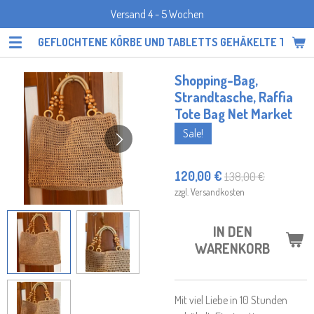
Versand 4 - 5 Wochen
Zum
Hauptinhalt
GEFLOCHTENE KÖRBE UND TABLETTS GEHÄKELTE TOPF
springen
Shopping-Bag,
Strandtasche, Raffia
Tote Bag Net Market
Sale!
120,00 €
138,00 €
zzgl. Versandkosten
IN DEN
WARENKORB
Mit viel Liebe in 10 Stunden