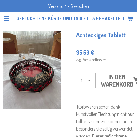
Versand 4 - 5 Wochen
Zum
Hauptinhalt
GEFLOCHTENE KÖRBE UND TABLETTS GEHÄKELTE TOPF
springen
Achteckiges Tablett
35,50 €
zzgl. Versandkosten
IN DEN
WARENKORB
Korbwaren sehen dank
kunstvoller Flechtung nicht nur
toll aus, sondern können auch
besonders vielseitig verwendet
werden. Dieses geflochtene