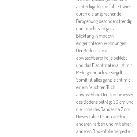
achteckige kleine Tablett wirkt
durch die ansprechende
Farbgebung besonders trendig
und macht sich gut als
Blickfang in modern
eingerichteten Wohnungen.
Der Boden ist mit
abwaschbarer Folie beklebt
und das Flechtmaterial ist mit
Peddigrohrlack versiegelt.
Somit ist alles ganz leicht mit
einem feuchten Tuch
abwaschbar. Der Durchmesser
des Bodens beträgt 30 cm und
die Höhe des Randes ca 7 cm.
Dieses Tablett kann auch in
anderen Farben und mit einer
anderen Bodenfolie hergestellt