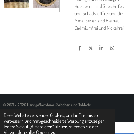
Holzperlen sind Speichelfest
und Schadstofffrei und die
Metallperlen sind Bleifrei,
Cadmiumfrei und Nickelfrei.
T
T
T
T
E
E
E
E
I
I
I
I
L
L
L
L
E
E
E
E
N
N
N
N
© 2021 - 2026 Handgeflochtene Körbchen und Tabletts
Mit Unterstützung von
Webador
Diese Website verwendet Cookies, um Ihr Erlebnis zu
verbessern und maßgeschneiderte Werbung anzuzeigen.
Indem Sie auf „Akzeptieren“ klicken, stimmen Sie der
Verwendung aller Cookies zu.