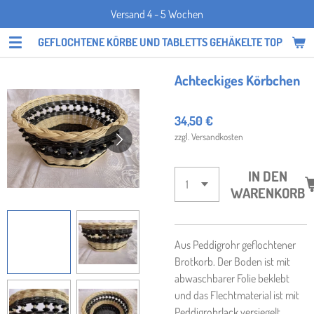
Versand 4 - 5 Wochen
Zum
Hauptinhalt
GEFLOCHTENE KÖRBE UND TABLETTS GEHÄKELTE TOPFLAPP
springen
Achteckiges Körbchen
34,50 €
zzgl. Versandkosten
IN DEN
WARENKORB
Aus Peddigrohr geflochtener
Brotkorb. Der Boden ist mit
abwaschbarer Folie beklebt
und das Flechtmaterial ist mit
Peddigrohrlack versiegelt.