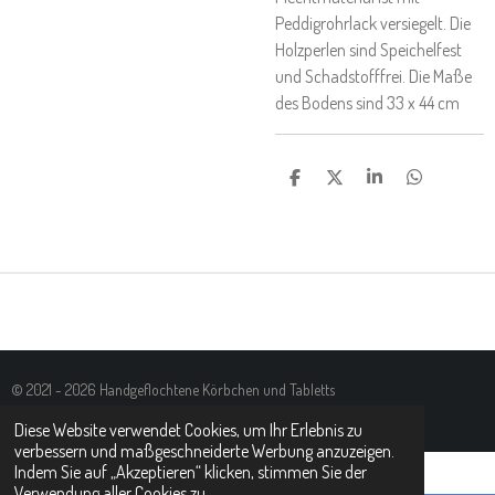
Peddigrohrlack versiegelt. Die
Holzperlen sind Speichelfest
und Schadstofffrei. Die Maße
des Bodens sind 33 x 44 cm
T
T
T
T
E
E
E
E
I
I
I
I
L
L
L
L
E
E
E
E
N
N
N
N
© 2021 - 2026 Handgeflochtene Körbchen und Tabletts
Mit Unterstützung von
Webador
Diese Website verwendet Cookies, um Ihr Erlebnis zu
verbessern und maßgeschneiderte Werbung anzuzeigen.
Indem Sie auf „Akzeptieren“ klicken, stimmen Sie der
Verwendung aller Cookies zu.