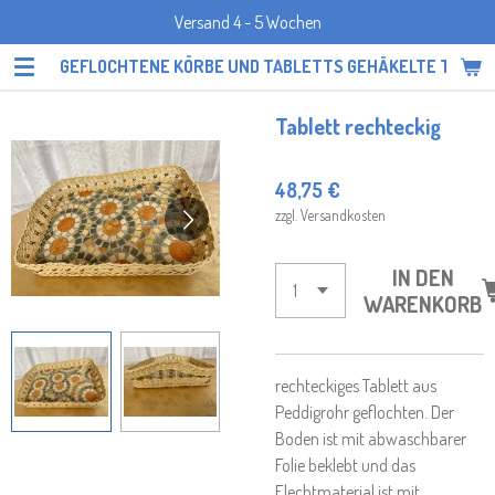
Versand 4 - 5 Wochen
Zum
Hauptinhalt
GEFLOCHTENE KÖRBE UND TABLETTS GEHÄKELTE TOPF
springen
Tablett rechteckig
48,75 €
zzgl. Versandkosten
IN DEN
WARENKORB
rechteckiges Tablett aus
Peddigrohr geflochten. Der
Boden ist mit abwaschbarer
Folie beklebt und das
Flechtmaterial ist mit