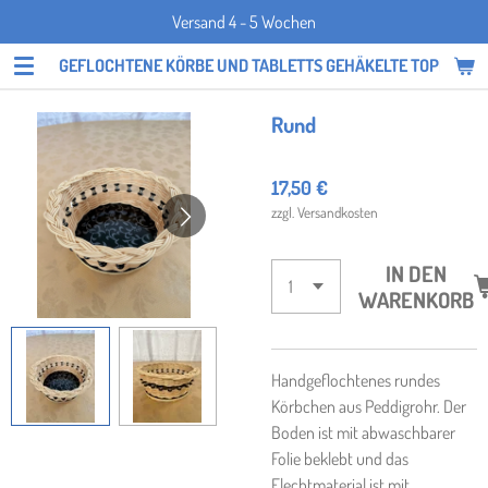
Versand 4 - 5 Wochen
Zum
Hauptinhalt
GEFLOCHTENE KÖRBE UND TABLETTS GEHÄKELTE TOPFLAPP
springen
Rund
17,50 €
zzgl. Versandkosten
IN DEN
WARENKORB
Handgeflochtenes rundes
Körbchen aus Peddigrohr. Der
Boden ist mit abwaschbarer
Folie beklebt und das
Flechtmaterial ist mit