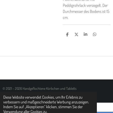
Peddigrohrlack versiegelt. Der
Durchmesser des Bodens ist 15
cm.
T
T
T
T
E
E
E
E
I
I
I
I
L
L
L
L
E
E
E
E
N
N
N
N
© 2021 - 2026 Handgeflochtene Körbchen und Tabletts
Mit Unterstützung von
Webador
Diese Website verwendet Cookies, um Ihr Erlebnis zu
verbessern und maßgeschneiderte Werbung anzuzeigen.
Indem Sie auf „Akzeptieren“ klicken, stimmen Sie der
Verwendung aller Cookies zu.