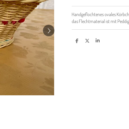
Handgeflochtenes ovales Körbche
das Flechtmaterial ist mit Peddig
T
T
T
E
E
E
I
I
I
L
L
L
E
E
E
N
N
N