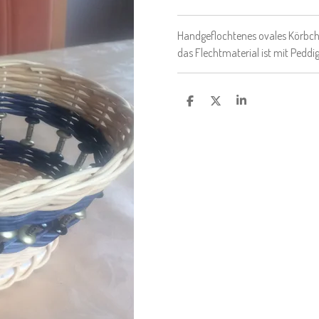
Handgeflochtenes ovales Körbche
das Flechtmaterial ist mit Peddig
T
T
T
E
E
E
I
I
I
L
L
L
E
E
E
N
N
N