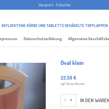
Versand 4 - 5 Wochen
GEFLOCHTENE KÖRBE UND TABLETTS GEHÄKELTE TOPFLAPPEN
mpressum
Datenschutzerklärung
Allgemeine Geschäftsb
Oval klein
22,50 €
zzgl. Versandkosten
IN DEN WARE