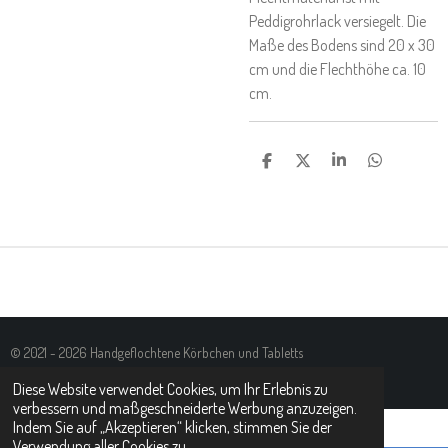
Peddigrohrlack versiegelt. Die
Maße des Bodens sind 20 x 30
cm und die Flechthöhe ca. 10
cm.
T
T
T
T
E
E
E
E
I
I
I
I
L
L
L
L
E
E
E
E
N
N
N
N
© 2021 - 2026 Handgeflochtene Körbchen und Tabletts
Mit Unterstützung von
Webador
Diese Website verwendet Cookies, um Ihr Erlebnis zu
verbessern und maßgeschneiderte Werbung anzuzeigen.
Indem Sie auf „Akzeptieren“ klicken, stimmen Sie der
Verwendung aller Cookies zu.