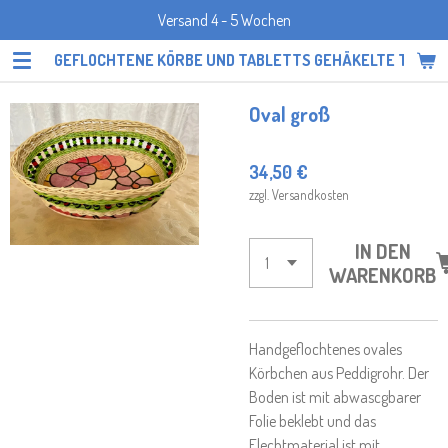
Versand 4 - 5 Wochen
Zum
Hauptinhalt
GEFLOCHTENE KÖRBE UND TABLETTS GEHÄKELTE TOPF
springen
Oval groß
34,50 €
zzgl. Versandkosten
IN DEN
WARENKORB
Handgeflochtenes ovales
Körbchen aus Peddigrohr. Der
Boden ist mit abwascgbarer
Folie beklebt und das
Flechtmaterial ist mit