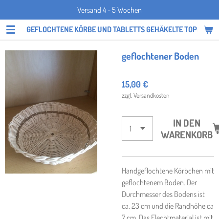
Versand 4 - 5 Wochen
Zum
Hauptinhalt
GEFLOCHTENE KÖRBE UND TABLETTS GEHÄKELTE TOPFLAPP
springen
geflochtener Boden
15,00 €
zzgl. Versandkosten
IN DEN
WARENKORB
Handgeflochtene Körbchen mit
geflochtenem Boden. Der
Durchmesser des Bodens ist
ca. 23 cm und die Randhöhe ca
7 cm. Das Flechtmaterial ist mit