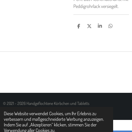
Peddigrohrlack versiegelt.
T
T
T
T
E
E
E
E
I
I
I
I
L
L
L
L
E
E
E
E
N
N
N
N
© 2021 - 2026 Handgeflochtene Körbchen und Tabletts
Mit Unterstützung von
Webador
Diese Website verwendet Cookies, um Ihr Erlebnis zu
verbessern und maßgeschneiderte Werbung anzuzeigen.
Indem Sie auf „Akzeptieren“ klicken, stimmen Sie der
Verwendung aller Cookies zu.