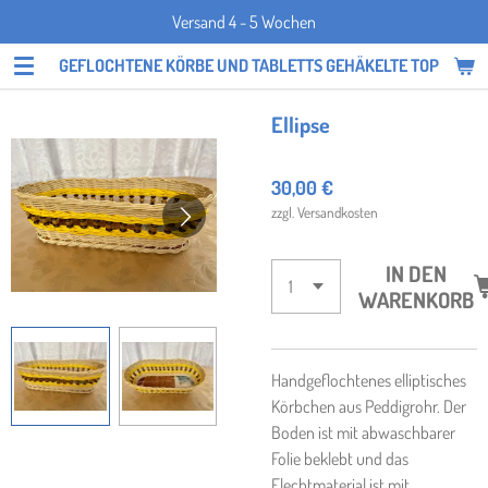
Versand 4 - 5 Wochen
Zum
Hauptinhalt
GEFLOCHTENE KÖRBE UND TABLETTS GEHÄKELTE TOPFLAPP
springen
Ellipse
30,00 €
zzgl. Versandkosten
IN DEN
WARENKORB
Handgeflochtenes elliptisches
Körbchen aus Peddigrohr. Der
Boden ist mit abwaschbarer
Folie beklebt und das
Flechtmaterial ist mit