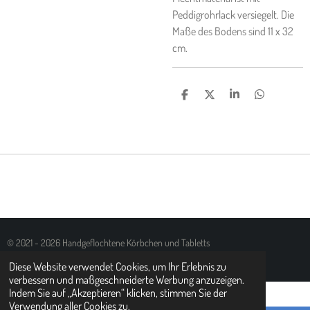
Peddigrohrlack versiegelt. Die
Maße des Bodens sind 11 x 32
cm.
T
T
T
T
E
E
E
E
I
I
I
I
L
L
L
L
E
E
E
E
N
N
N
N
© 2021 - 2026 Handgeflochtene Körbchen und Tabletts
Mit Unterstützung von
Webador
Diese Website verwendet Cookies, um Ihr Erlebnis zu
verbessern und maßgeschneiderte Werbung anzuzeigen.
Indem Sie auf „Akzeptieren“ klicken, stimmen Sie der
Verwendung aller Cookies zu.