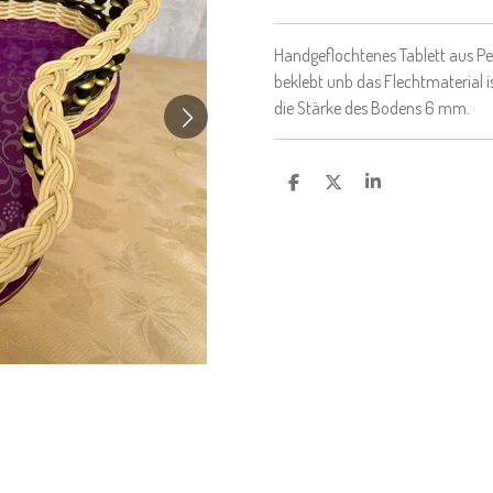
Handgeflochtenes Tablett aus Pe
beklebt unb das Flechtmaterial i
die Stärke des Bodens 6 mm.
T
T
T
E
E
E
I
I
I
L
L
L
E
E
E
N
N
N