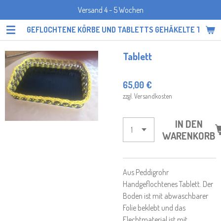
Versand 4 - 5 Wochen
Zum
Hauptinhalt
GEFLOCHTENE KÖRBE UND TABLETTS GEHÄKELTE TOPF
springen
Tablett
65,00 €
zzgl. Versandkosten
IN DEN
WARENKORB
Aus Peddigrohr
Handgeflochtenes Tablett. Der
Boden ist mit abwaschbarer
Folie beklebt und das
Flechtmaterial ist mit