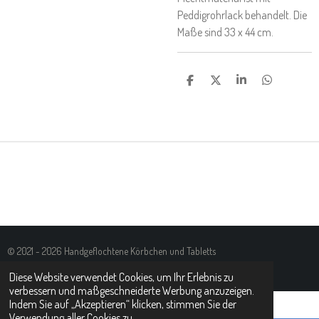
Peddigrohrlack behandelt. Die
Maße sind 33 x 44 cm.
T
T
T
T
E
E
E
E
I
I
I
I
L
L
L
L
E
E
E
E
N
N
N
N
© 2021 - 2026 Handgeflochtene Körbchen und Tabletts
Mit Unterstützung von
Webador
Diese Website verwendet Cookies, um Ihr Erlebnis zu
verbessern und maßgeschneiderte Werbung anzuzeigen.
Indem Sie auf „Akzeptieren“ klicken, stimmen Sie der
Verwendung aller Cookies zu.