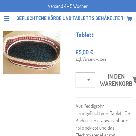
Versand 4 - 5 Wochen
Zum
Hauptinhalt
GEFLOCHTENE KÖRBE UND TABLETTS GEHÄKELTE TOPF
springen
Tablett
65,00 €
zzgl. Versandkosten
IN DEN
WARENKORB
Aus Peddigrohr
Handgeflochtenes Tablett. Der
Boden ist mit abwaschbarer
Folie beklebt und das
Flechtmaterial ist mit