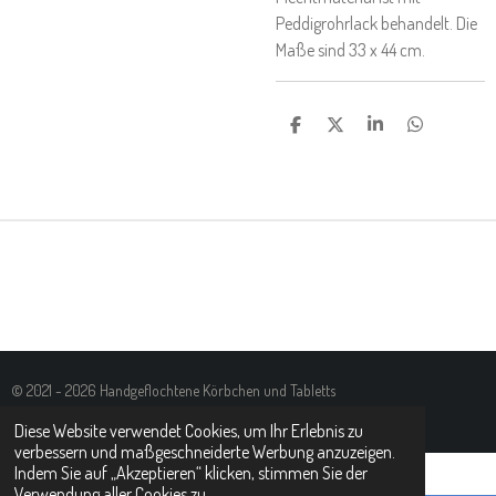
Peddigrohrlack behandelt. Die
Maße sind 33 x 44 cm.
T
T
T
T
E
E
E
E
I
I
I
I
L
L
L
L
E
E
E
E
N
N
N
N
© 2021 - 2026 Handgeflochtene Körbchen und Tabletts
Mit Unterstützung von
Webador
Diese Website verwendet Cookies, um Ihr Erlebnis zu
verbessern und maßgeschneiderte Werbung anzuzeigen.
Indem Sie auf „Akzeptieren“ klicken, stimmen Sie der
Verwendung aller Cookies zu.