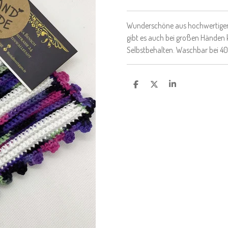
Wunderschöne aus hochwertiger
gibt es auch bei großen Händen 
Selbstbehalten. Waschbar bei 40 
T
T
T
E
E
E
I
I
I
L
L
L
E
E
E
N
N
N